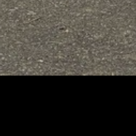
À PROPOS
tes vous accompagne
ynamique
et
expérimentée
!