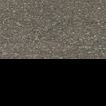
Immo Nan
C’est avant tout une équipe
d