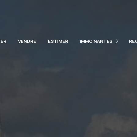
NOTRE ÉQUIPE
NOS VÉHICULES
TER
VENDRE
ESTIMER
IMMO NANTES
RE
PARTENAIRES