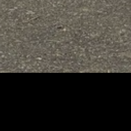
À PROPOS
tes vous accompagne
ynamique
et
expérimentée
!