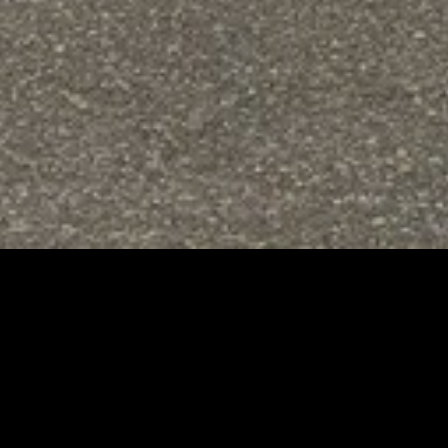
Immo Nan
C’est avant tout une équipe
d