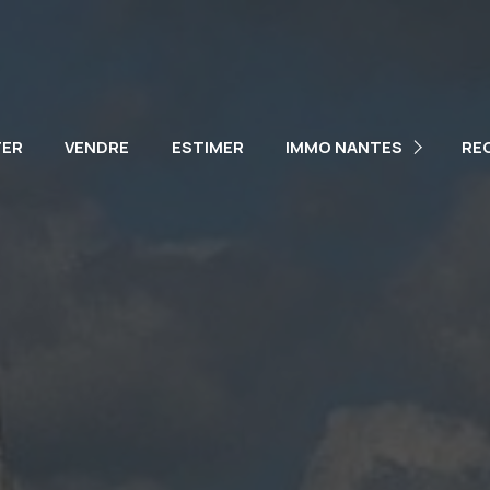
NOTRE ÉQUIPE
NOS VÉHICULES
TER
VENDRE
ESTIMER
IMMO NANTES
RE
PARTENAIRES