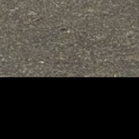
À PROPOS
tes vous accompagne
ynamique
et
expérimentée
!