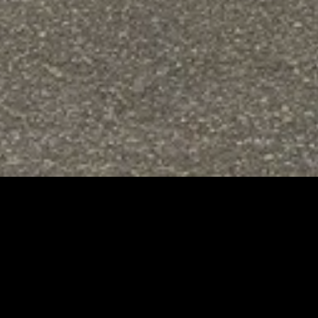
Immo Nan
C’est avant tout une équipe
d