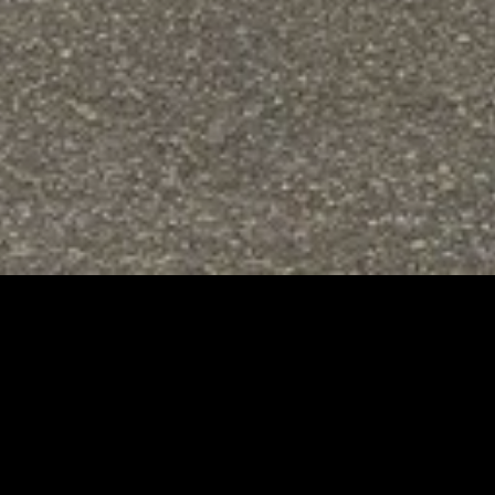
Immo Nan
C’est avant tout une équipe
d