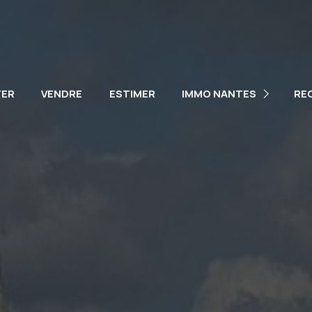
NOTRE ÉQUIPE
NOS VÉHICULES
TER
VENDRE
ESTIMER
IMMO NANTES
RE
PARTENAIRES