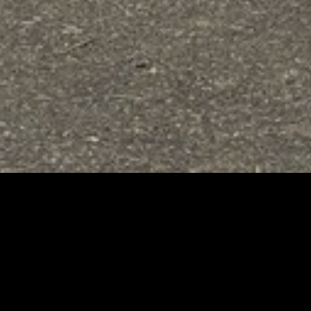
À PROPOS
tes vous accompagne
ynamique
et
expérimentée
!