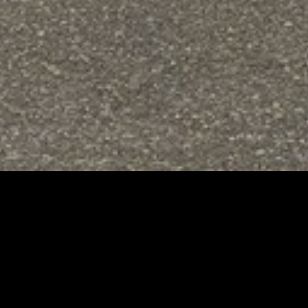
Immo Nan
C’est avant tout une équipe
d