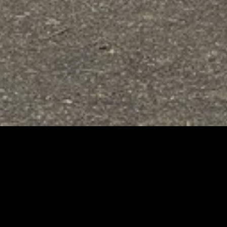
À PROPOS
tes vous accompagne
ynamique
et
expérimentée
!