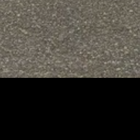
Immo Nan
C’est avant tout une équipe
d