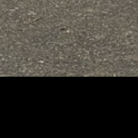
À PROPOS
tes vous accompagne
ynamique
et
expérimentée
!