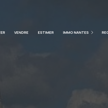
NOTRE ÉQUIPE
NOS VÉHICULES
TER
VENDRE
ESTIMER
IMMO NANTES
RE
PARTENAIRES