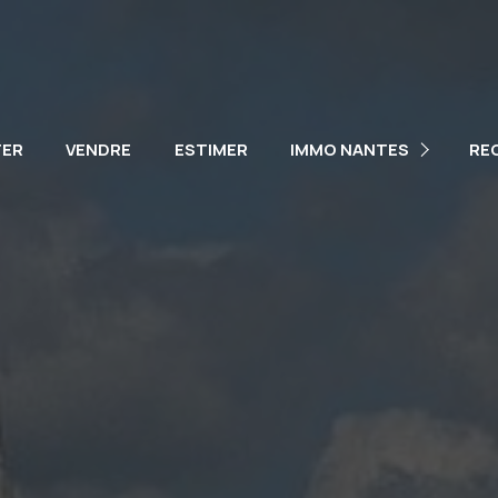
NOTRE ÉQUIPE
NOS VÉHICULES
TER
VENDRE
ESTIMER
IMMO NANTES
RE
PARTENAIRES