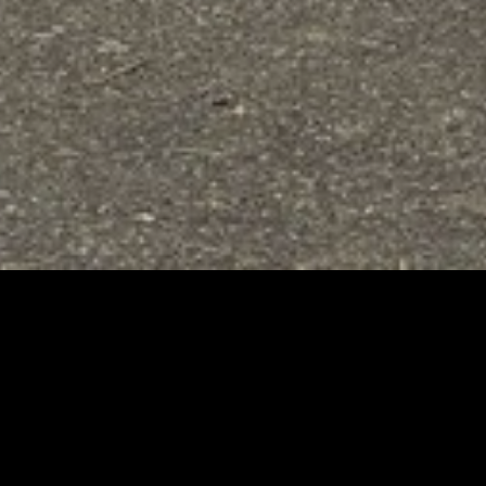
À PROPOS
tes vous accompagne
ynamique
et
expérimentée
!