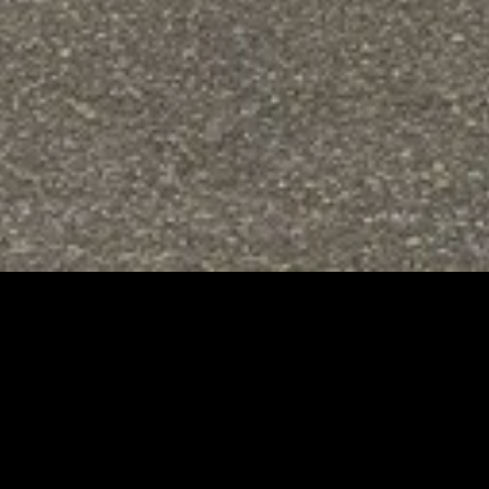
Immo Nan
C’est avant tout une équipe
d