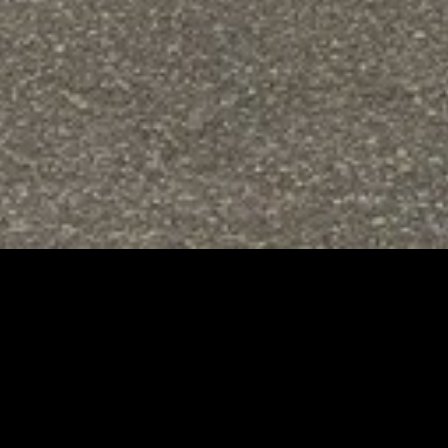
Immo Nan
C’est avant tout une équipe
d