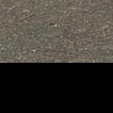
À PROPOS
tes vous accompagne
ynamique
et
expérimentée
!