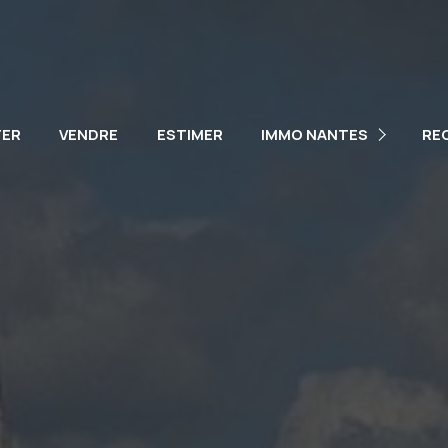
NOTRE ÉQUIPE
NOS VÉHICULES
TER
VENDRE
ESTIMER
IMMO NANTES
RE
PARTENAIRES