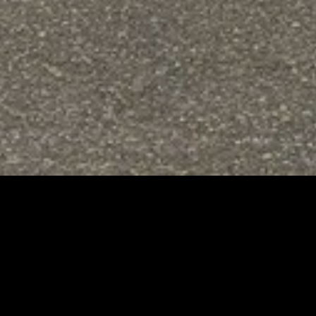
Immo Nan
C’est avant tout une équipe
d