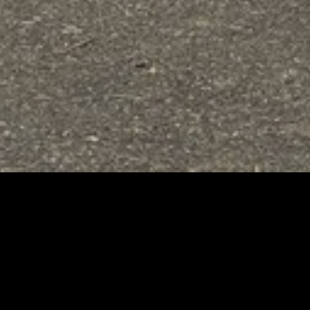
À PROPOS
tes vous accompagne
ynamique
et
expérimentée
!