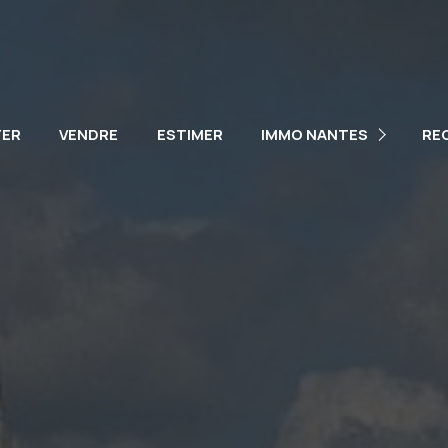
NOTRE ÉQUIPE
NOS VÉHICULES
TER
VENDRE
ESTIMER
IMMO NANTES
RE
PARTENAIRES