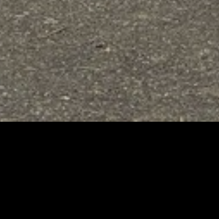
À PROPOS
tes vous accompagne
ynamique
et
expérimentée
!