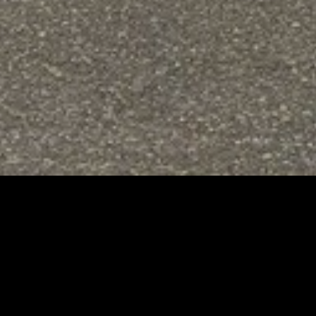
Immo Nan
C’est avant tout une équipe
d