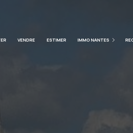
NOTRE ÉQUIPE
NOS VÉHICULES
TER
VENDRE
ESTIMER
IMMO NANTES
RE
PARTENAIRES