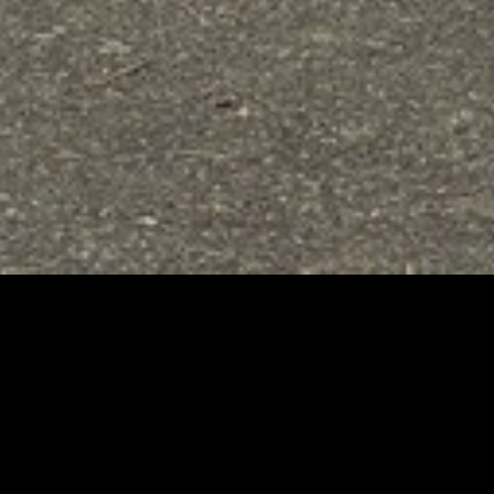
À PROPOS
tes vous accompagne
ynamique
et
expérimentée
!