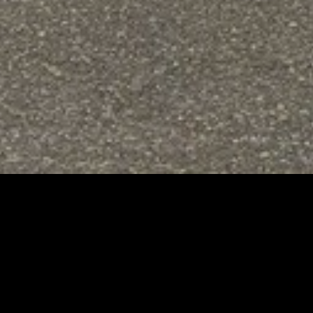
Immo Nan
C’est avant tout une équipe
d