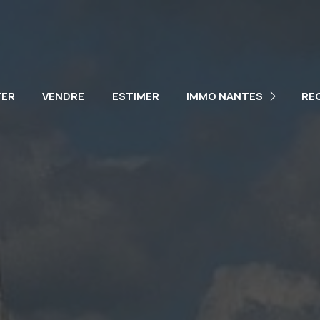
NOTRE ÉQUIPE
NOS VÉHICULES
TER
VENDRE
ESTIMER
IMMO NANTES
RE
PARTENAIRES